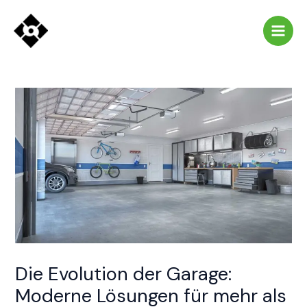
Zum
Post
Main
Inhalt
navigation
Men
springen
Die Evolution der Garage:
Moderne Lösungen für mehr als