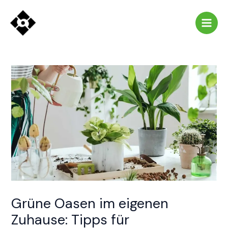
Zum
Post
Main
Inhalt
navigation
Men
springen
Grüne Oasen im eigenen
Zuhause: Tipps für